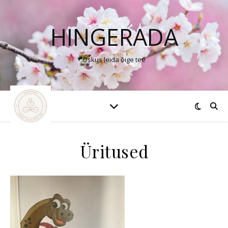
HINGERADA
Oskus leida õige tee
Üritused